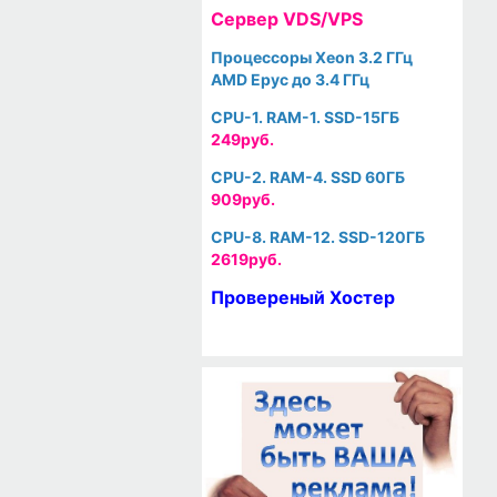
Cервер VDS/VPS
Процессоры Xeon 3.2 ГГц
AMD Epyc до 3.4 ГГц
CPU-1. RAM-1. SSD-15ГБ
249руб.
CPU-2. RAM-4. SSD 60ГБ
909руб.
CPU-8. RAM-12. SSD-120ГБ
2619руб.
Провереный Хостер