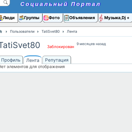
Социальный Портал
Люди
Группы
Фото
Объявления
Музыка,Dj
Пользователи
TatiSvet80
Лента
TatiSvet80
9 месяцев назад
Заблокирован
Профиль
Репутация
Лента
Нет элементов для отображения