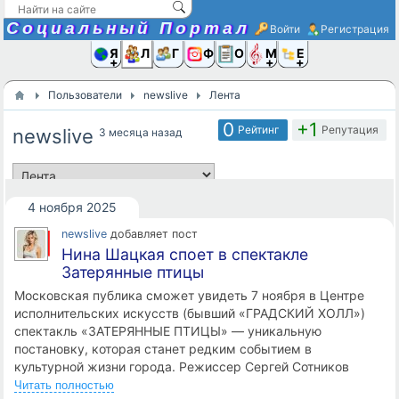
Социальный Портал
Войти
Регистрация
Я и
Люди
Группы
Фото
Объявлени
Музыка,D
Ещё
Пользователи
newslive
Лента
0
+1
Рейтинг
Репутация
newslive
3 месяца назад
4 ноября 2025
newslive
добавляет пост
Нина Шацкая споет в спектакле
Затерянные птицы
Московская публика сможет увидеть 7 ноября в Центре
исполнительских искусств (бывший «ГРАДСКИЙ ХОЛЛ»)
спектакль «ЗАТЕРЯННЫЕ ПТИЦЫ» — уникальную
постановку, которая станет редким событием в
культурной жизни города. Режиссер Сергей Сотников
создал спектакль по мотивам романа Габриэля Гарсиа
Читать полностью