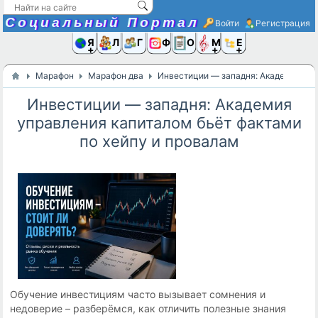
Социальный Портал
Войти
Регистрация
Я и
Люди
Группы
Фото
Объявлени
Музыка,D
Ещё
Марафон
Марафон два
Инвестиции — западня: Академия упр
Инвестиции — западня: Академия
управления капиталом бьёт фактами
по хейпу и провалам
Обучение инвестициям часто вызывает сомнения и
недоверие – разберёмся, как отличить полезные знания