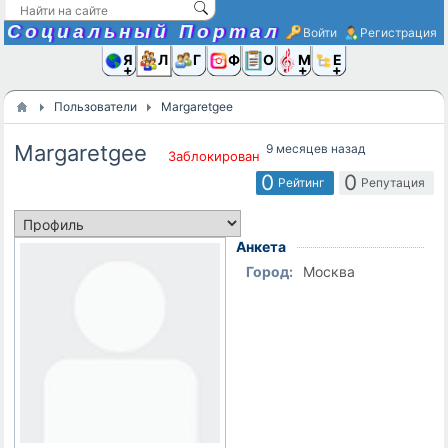
Социальный Портал
Войти
Регистрация
Я и
Люди
Группы
Фото
Объявлени
Музыка,D
Ещё
Пользователи
Margaretgee
Margaretgee
9 месяцев назад
Заблокирован
0
0
Рейтинг
Репутация
Анкета
Город:
Москва