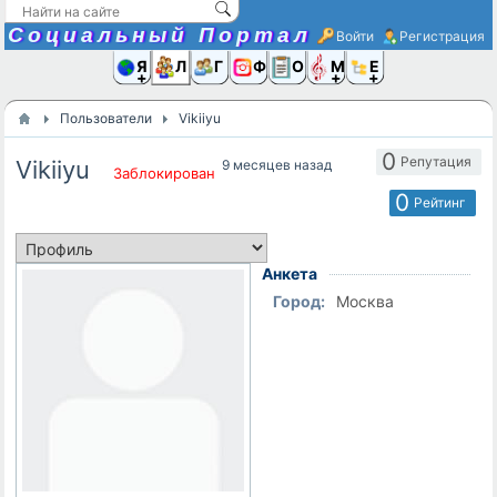
Социальный Портал
Войти
Регистрация
Я и
Люди
Группы
Фото
Объявлени
Музыка,D
Ещё
Пользователи
Vikiiyu
0
Репутация
Vikiiyu
9 месяцев назад
Заблокирован
0
Рейтинг
Анкета
Город:
Москва