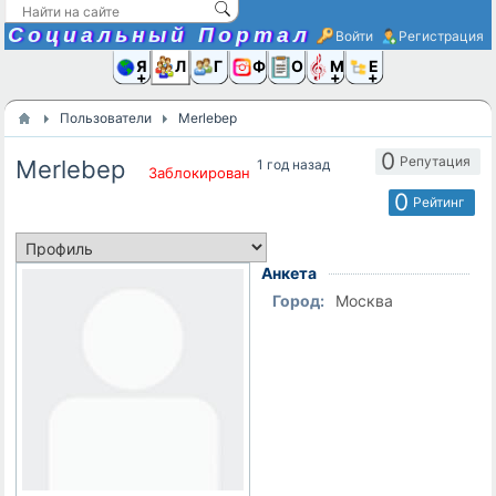
Социальный Портал
Войти
Регистрация
Я и
Люди
Группы
Фото
Объявлени
Музыка,D
Ещё
Пользователи
Merlebep
0
Репутация
Merlebep
1 год назад
Заблокирован
0
Рейтинг
Анкета
Город:
Москва