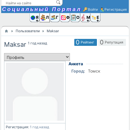
Социальный Портал
Войти
Регистрация
Я и
Люди
Группы
Фото
Объявлени
Музыка,D
Ещё
Пользователи
Maksar
0
0
Рейтинг
Репутация
Maksar
1 год назад
Анкета
Город:
Томск
Регистрация:
1 год назад