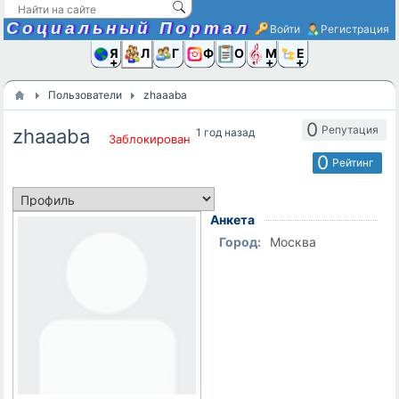
Социальный Портал
Войти
Регистрация
Я и
Люди
Группы
Фото
Объявлени
Музыка,D
Ещё
Пользователи
zhaaaba
0
Репутация
zhaaaba
1 год назад
Заблокирован
0
Рейтинг
Анкета
Город:
Москва