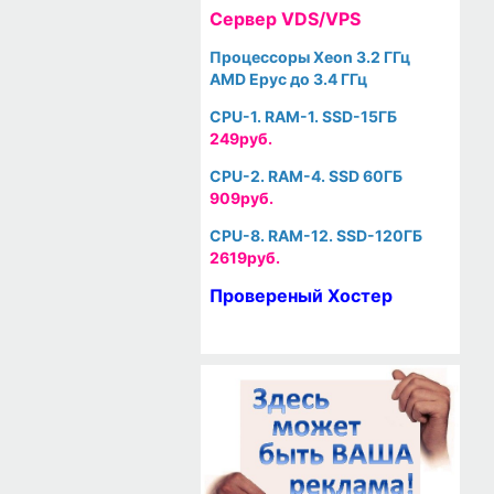
Cервер VDS/VPS
Процессоры Xeon 3.2 ГГц
AMD Epyc до 3.4 ГГц
CPU-1. RAM-1. SSD-15ГБ
249руб.
CPU-2. RAM-4. SSD 60ГБ
909руб.
CPU-8. RAM-12. SSD-120ГБ
2619руб.
Провереный Хостер