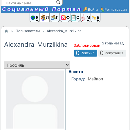
Социальный Портал
Войти
Регистрация
Я и
Люди
Группы
Фото
Объявлени
Музыка,D
Ещё
Пользователи
Alexandra_Murzilkina
Alexandra_Murzilkina
2 года назад
Заблокирован
0
0
Рейтинг
Репутация
Анкета
Город:
Майкоп