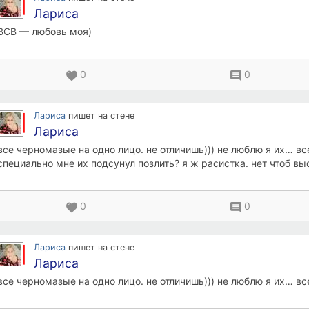
Лариса
ВСВ — любовь моя)
0
0
Лариса
пишет на стене
Лариса
все черномазые на одно лицо. не отличишь))) не люблю я их… в
специально мне их подсунул позлить? я ж расистка. нет чтоб вы
0
0
Лариса
пишет на стене
Лариса
все черномазые на одно лицо. не отличишь))) не люблю я их… в