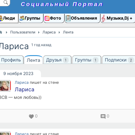
Социальный Портал
Люди
Группы
Фото
Объявления
Музыка,Dj
Пользователи
Лариса
Лента
Лариса
1 год назад
Профиль
Друзья
Группы
Подписки
Лента
1
1
2
9 ноября 2023
Лариса
пишет на стене
Лариса
ВСВ — моя любовь))
0
0
Лариса
пишет на стене