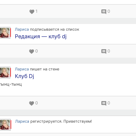
1
0
Лариса
подписывается на список
Редакция — клуб dj
0
0
Лариса
пишет на стене
Клуб Dj
тынц-тынц
0
0
Лариса
регистрируется. Приветствуем!