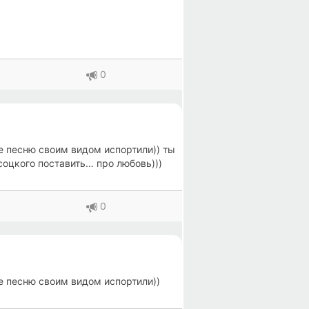
0
се песню своим видом испортили)) ты
соцкого поставить… про любовь)))
0
се песню своим видом испортили))