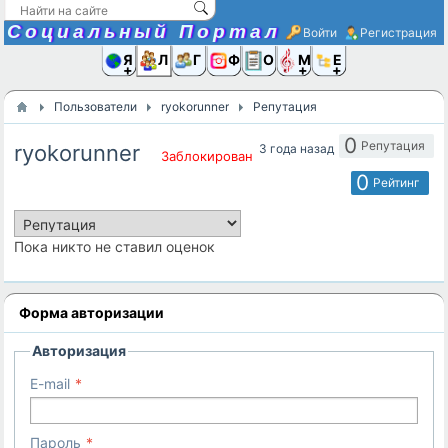
Социальный Портал
Войти
Регистрация
Я и
Люди
Группы
Фото
Объявлени
Музыка,D
Ещё
Пользователи
ryokorunner
Репутация
0
Репутация
ryokorunner
3 года назад
Заблокирован
0
Рейтинг
Пока никто не ставил оценок
Форма авторизации
Авторизация
E-mail
Пароль