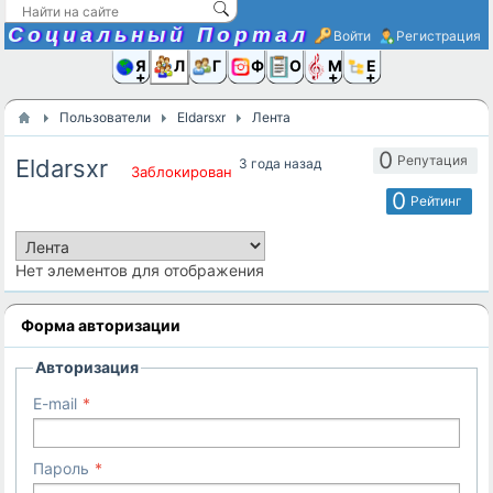
Социальный Портал
Войти
Регистрация
Я и
Люди
Группы
Фото
Объявлени
Музыка,D
Ещё
Пользователи
Eldarsxr
Лента
0
Репутация
Eldarsxr
3 года назад
Заблокирован
0
Рейтинг
Нет элементов для отображения
Форма авторизации
Авторизация
E-mail
Пароль