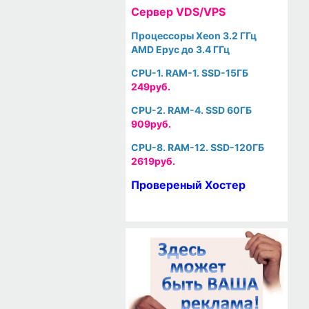
Cервер VDS/VPS
Процессоры Xeon 3.2 ГГц
AMD Epyc до 3.4 ГГц
CPU-1. RAM-1. SSD-15ГБ
249руб.
CPU-2. RAM-4. SSD 60ГБ
909руб.
CPU-8. RAM-12. SSD-120ГБ
2619руб.
Провереный Хостер