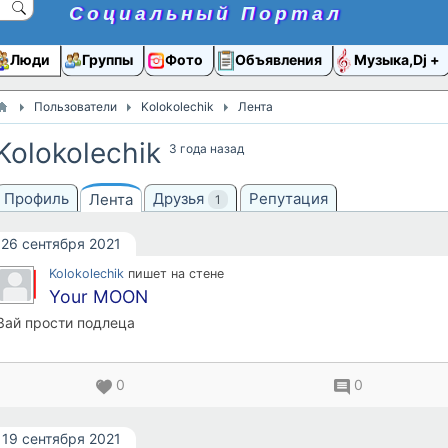
Социальный Портал
Люди
Группы
Фото
Объявления
Музыка,Dj
Пользователи
Kolokolechik
Лента
Kolokolechik
3 года назад
Профиль
Друзья
Репутация
Лента
1
26 сентября 2021
Kolokolechik
пишет на стене
Your MOON
Зай прости подлеца
0
0
19 сентября 2021