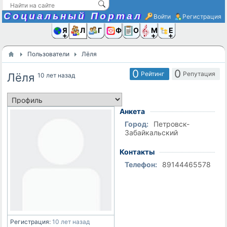
Социальный Портал
Войти
Регистрация
Я и
Люди
Группы
Фото
Объявлени
Музыка,D
Ещё
Пользователи
Лёля
0
0
Рейтинг
Репутация
Лёля
10 лет назад
Анкета
Город:
Петровск-
Забайкальский
Контакты
Телефон:
89144465578
Регистрация:
10 лет назад