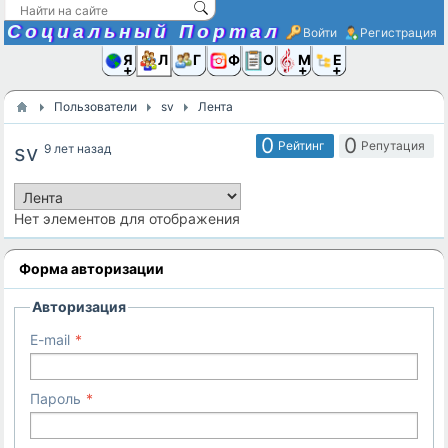
Социальный Портал
Войти
Регистрация
Я и
Люди
Группы
Фото
Объявлени
Музыка,D
Ещё
Пользователи
sv
Лента
0
0
Рейтинг
Репутация
sv
9 лет назад
Нет элементов для отображения
Форма авторизации
Авторизация
E-mail
Пароль