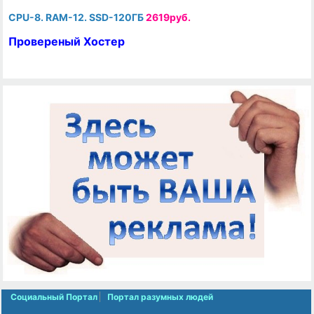
CPU-8. RAM-12. SSD-120ГБ
2619руб.
Провереный Хостер
Социальный Портал
Портал разумных людей