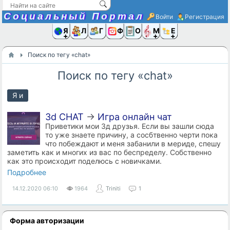
Социальный Портал
Войти
Регистрация
Я и
Люди
Группы
Фото
Объявлени
Музыка,D
Ещё
Поиск по тегу «chat»
Поиск по тегу «chat»
Я и
3d CHAT
→
Игра онлайн чат
Приветики мои 3д друзья. Если вы зашли сюда
то уже знаете причину, а сосбтвенно черти пока
что побеждают и меня забанили в мериде, спешу
заметить как и многих из вас по беспределу. Собственно
как это происходит поделюсь с новичками.
Подробнее
14.12.2020
06:10
1964
Triniti
1
Форма авторизации