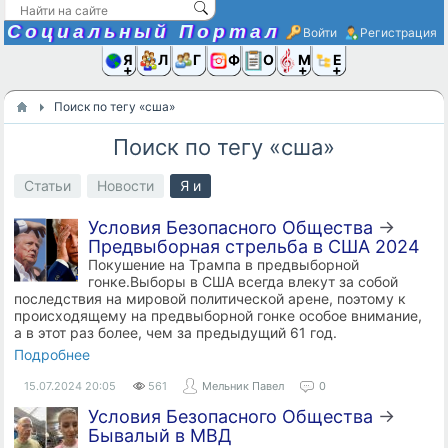
Социальный Портал
Войти
Регистрация
Я и
Люди
Группы
Фото
Объявлени
Музыка,D
Ещё
Поиск по тегу «сша»
Поиск по тегу «сша»
Статьи
Новости
Я и
Условия Безопасного Общества
→
Предвыборная стрельба в США 2024
Покушение на Трампа в предвыборной
гонке.Выборы в США всегда влекут за собой
последствия на мировой политической арене, поэтому к
происходящему на предвыборной гонке особое внимание,
а в этот раз более, чем за предыдущий 61 год.
Подробнее
15.07.2024
20:05
561
Мельник Павел
0
Условия Безопасного Общества
→
Бывалый в МВД