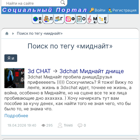
Социальный Портал
Войти
Регистрация
Я и
Люди
Группы
Фото
Объявлени
Музыка,D
Ещё
Поиск по тегу «миднайт»
Поиск по тегу «миднайт»
Я и
3d CHAT
→
3dchat Миднайт днище
3dchat Миднайт пробила днищеДрузья
прифеееееть ))))) Соскучились? Я тоже! Вижу по
ленте, жизнь в 3dxchat идет, точнее не жизнь, а
война, особенно в Миднайте, но на сцене все те же лица
пробивающие дно ахахаха. ) Хочу начиркать тут вам
пособие за кучу денех, как найти того не зная чего, что бы
было то, не знама что.
Подробнее
19.04.2026
19:40
295
Triniti
0