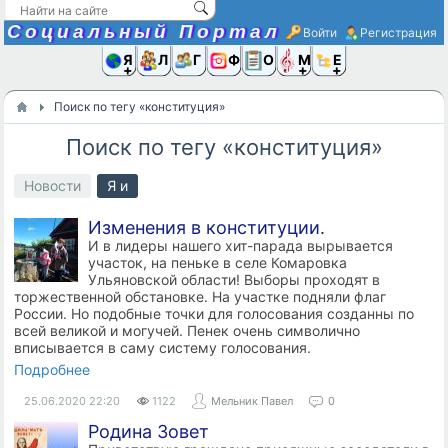
Социальный Портал
Войти
Регистрация
Я и
Люди
Группы
Фото
Объявлени
Музыка,D
Ещё
Поиск по тегу «конституция»
Поиск по тегу «конституция»
Новости
Я и
Изменения в конституции.
И в лидеры нашего хит-парада вырывается
участок, на пеньке в селе Комаровка
Ульяновской области! Выборы проходят в
торжественной обстановке. На участке подняли флаг
России. Но подобные точки для голосования созданны по
всей великой и могучей. Пенек очень символично
вписывается в саму систему голосования.
Подробнее
25.06.2020
22:20
1122
Мельник Павел
0
Родина Зовет