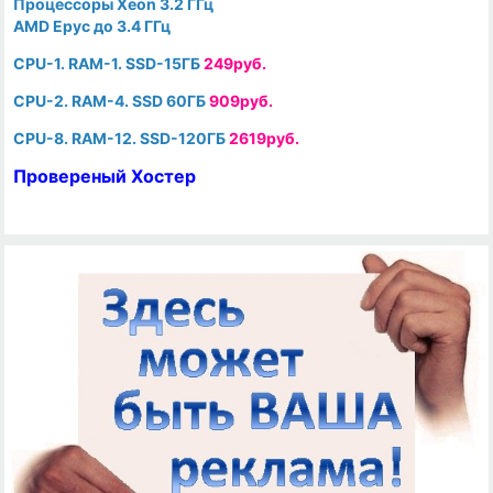
Процессоры Xeon 3.2 ГГц
AMD Epyc до 3.4 ГГц
CPU-1. RAM-1. SSD-15ГБ
249руб.
CPU-2. RAM-4. SSD 60ГБ
909руб.
CPU-8. RAM-12. SSD-120ГБ
2619руб.
Провереный Хостер