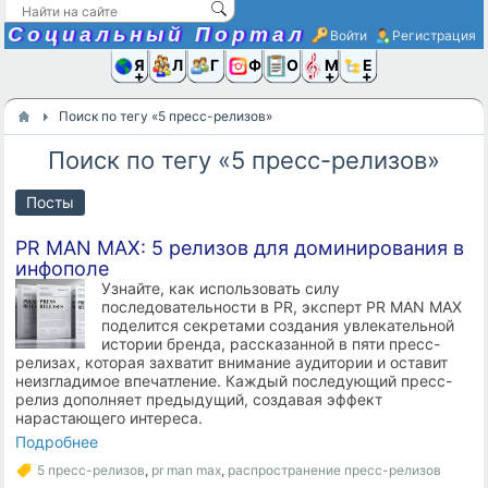
Социальный Портал
Войти
Регистрация
Я и
Люди
Группы
Фото
Объявлени
Музыка,D
Ещё
Поиск по тегу «5 пресс-релизов»
Поиск по тегу «5 пресс-релизов»
Посты
PR MAN MAX: 5 релизов для доминирования в
инфополе
Узнайте, как использовать силу
последовательности в PR, эксперт PR MAN MAX
поделится секретами создания увлекательной
истории бренда, рассказанной в пяти пресс-
релизах, которая захватит внимание аудитории и оставит
неизгладимое впечатление. Каждый последующий пресс-
релиз дополняет предыдущий, создавая эффект
нарастающего интереса.
Подробнее
5 пресс-релизов
,
pr man max
,
распространение пресс-релизов