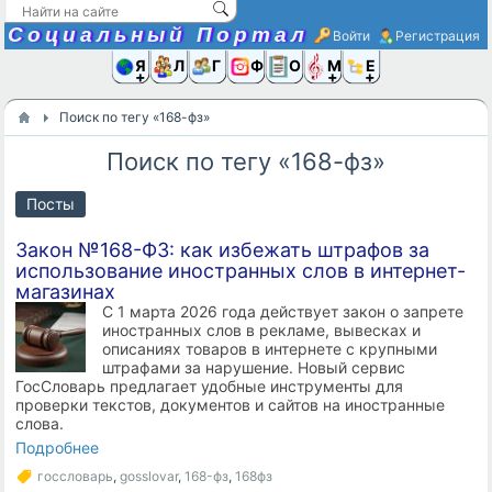
Социальный Портал
Войти
Регистрация
Я и
Люди
Группы
Фото
Объявлени
Музыка,D
Ещё
Поиск по тегу «168-фз»
Поиск по тегу «168-фз»
Посты
Закон №168-ФЗ: как избежать штрафов за
использование иностранных слов в интернет-
магазинах
С 1 марта 2026 года действует закон о запрете
иностранных слов в рекламе, вывесках и
описаниях товаров в интернете с крупными
штрафами за нарушение. Новый сервис
ГосСловарь предлагает удобные инструменты для
проверки текстов, документов и сайтов на иностранные
слова.
Подробнее
госсловарь
,
gosslovar
,
168-фз
,
168фз