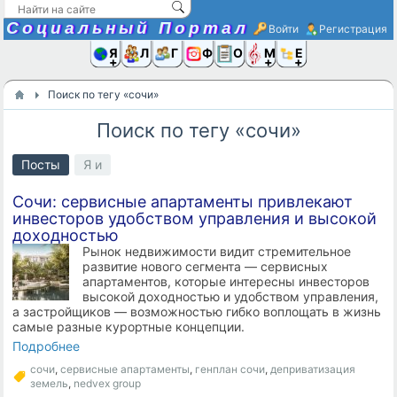
Социальный Портал
Войти
Регистрация
Я и
Люди
Группы
Фото
Объявлени
Музыка,D
Ещё
Поиск по тегу «сочи»
Поиск по тегу «сочи»
Посты
Я и
Сочи: сервисные апартаменты привлекают
инвесторов удобством управления и высокой
доходностью
Рынок недвижимости видит стремительное
развитие нового сегмента — сервисных
апартаментов, которые интересны инвесторов
высокой доходностью и удобством управления,
а застройщиков — возможностью гибко воплощать в жизнь
самые разные курортные концепции.
Подробнее
сочи
,
сервисные апартаменты
,
генплан сочи
,
деприватизация
земель
,
nedvex group