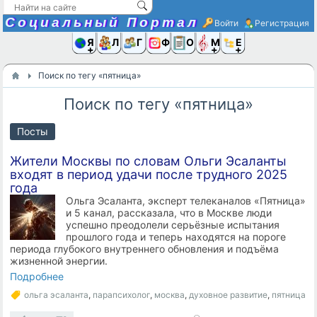
Социальный Портал
Войти
Регистрация
Я и
Люди
Группы
Фото
Объявлени
Музыка,D
Ещё
Поиск по тегу «пятница»
Поиск по тегу «пятница»
Посты
Жители Москвы по словам Ольги Эсаланты
входят в период удачи после трудного 2025
года
Ольга Эсаланта, эксперт телеканалов «Пятница»
и 5 канал, рассказала, что в Москве люди
успешно преодолели серьёзные испытания
прошлого года и теперь находятся на пороге
периода глубокого внутреннего обновления и подъёма
жизненной энергии.
Подробнее
ольга эсаланта
,
парапсихолог
,
москва
,
духовное развитие
,
пятница