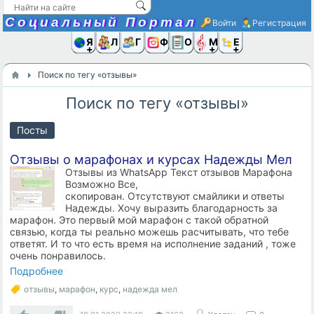
Социальный Портал
Войти
Регистрация
Я и
Люди
Группы
Фото
Объявлени
Музыка,D
Ещё
Поиск по тегу «отзывы»
Поиск по тегу «отзывы»
Посты
Отзывы о марафонах и курсах Надежды Мел
Отзывы из WhatsApp Текст отзывов Марафона
Возможно Все,
скопирован. Отсутствуют смайлики и ответы
Надежды. Хочу выразить благодарность за
марафон. Это первый мой марафон с такой обратной
связью, когда ты реально можешь расчитывать, что тебе
ответят. И то что есть время на исполнение заданий , тоже
очень понравилось.
Подробнее
отзывы
,
марафон
,
курс
,
надежда мел