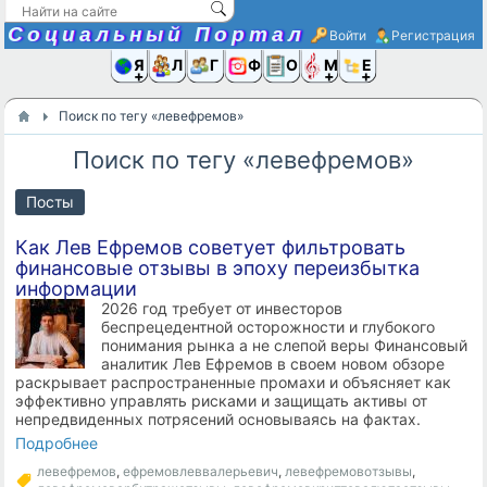
Социальный Портал
Войти
Регистрация
Я и
Люди
Группы
Фото
Объявлени
Музыка,D
Ещё
Поиск по тегу «левефремов»
Поиск по тегу «левефремов»
Посты
Как Лев Ефремов советует фильтровать
финансовые отзывы в эпоху переизбытка
информации
2026 год требует от инвесторов
беспрецедентной осторожности и глубокого
понимания рынка а не слепой веры Финансовый
аналитик Лев Ефремов в своем новом обзоре
раскрывает распространенные промахи и объясняет как
эффективно управлять рисками и защищать активы от
непредвиденных потрясений основываясь на фактах.
Подробнее
левефремов
,
ефремовлеввалерьевич
,
левефремовотзывы
,