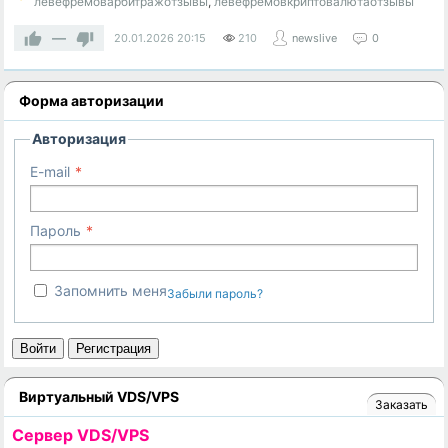
левефремоварбитражотзывы
,
левефремовкриптовалютаотзывы
—
20.01.2026
20:15
210
newslive
0
Форма авторизации
Авторизация
E-mail
Пароль
Запомнить меня
Забыли пароль?
Войти
Регистрация
Виртуальный VDS/VPS
Заказать
Cервер VDS/VPS