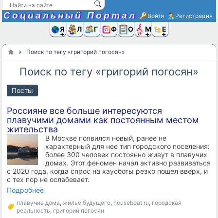
Социальный Портал
Войти
Регистрация
Я и
Люди
Группы
Фото
Объявлени
Музыка,D
Ещё
Поиск по тегу «григорий погосян»
Поиск по тегу «григорий погосян»
Посты
Россияне все больше интересуются
плавучими домами как постоянным местом
жительства
В Москве появился новый, ранее не
характерный для нее тип городского поселения:
более 300 человек постоянно живут в плавучих
домах. Этот феномен начал активно развиваться
с 2020 года, когда спрос на хаусботы резко пошел вверх, и
с тех пор не ослабевает.
Подробнее
плавучие дома
,
жилье будущего
,
houseboat ru
,
городская
реальность
,
григорий погосян