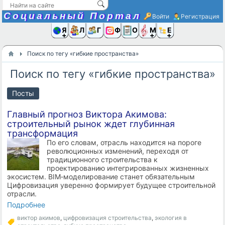
Социальный Портал
Войти
Регистрация
Я и
Люди
Группы
Фото
Объявлени
Музыка,D
Ещё
Поиск по тегу «гибкие пространства»
Поиск по тегу «гибкие пространства»
Посты
Главный прогноз Виктора Акимова:
строительный рынок ждет глубинная
трансформация
По его словам, отрасль находится на пороге
революционных изменений, переходя от
традиционного строительства к
проектированию интегрированных жизненных
экосистем. BIM‑моделирование станет обязательным
Цифровизация уверенно формирует будущее строительной
отрасли.
Подробнее
виктор акимов
,
цифровизация строительства
,
экология в