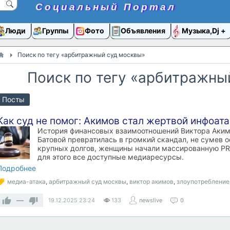
Социальный Портал
Люди
Группы
Фото
Объявления
Музыка,Dj
Поиск по тегу «арбитражный суд москвы»
Поиск по тегу «арбитражны
Посты
Как суд не помог: Акимов стал жертвой инфоата
История финансовых взаимоотношений Виктора Акимо
Батовой превратилась в громкий скандал, не сумев 
крупных долгов, женщины начали массированную PR-
для этого все доступные медиаресурсы.
Подробнее
медиа-атака
,
арбитражный суд москвы
,
виктор акимов
,
злоупотребление
—
19.12.2025
23:24
133
newslive
0