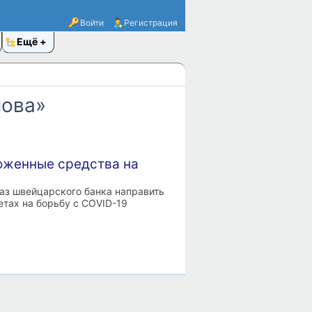
Войти
Регистрация
Ещё
нова»
оженные средства на
каз швейцарского банка направить
етах на борьбу с COVID-19