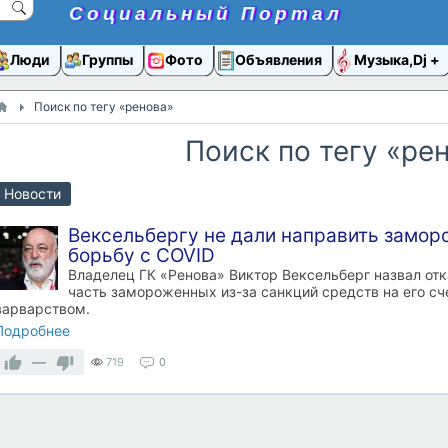
Социальный Портал
Люди
Группы
Фото
Объявления
Музыка,Dj
Поиск по тегу «ренова»
Поиск по тегу «ре
Новости
Вексельбергу не дали направить замор
борьбу с COVID
Владелец ГК «Ренова» Виктор Вексельберг назвал от
часть замороженных из-за санкций средств на его сч
варварством.
Подробнее
—
719
0