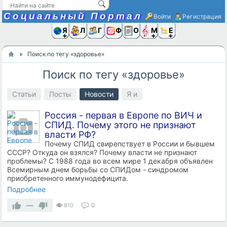
Социальный Портал
Войти
Регистрация
Я и
Люди
Группы
Фото
Объявлени
Музыка,D
Ещё
Поиск по тегу «здоровье»
Поиск по тегу «здоровье»
Статьи
Посты
Новости
Я и
Россия - первая в Европе по ВИЧ и
СПИД. Почему этого не признают
власти РФ?
Почему СПИД свирепствует в России и бывшем
СССР? Откуда он взялся? Почему власти не признают
проблемы? С 1988 года во всем мире 1 декабря объявлен
Всемирным днем борьбы со СПИДом - синдромом
приобретенного иммунодефицита.
Подробнее
—
810
0