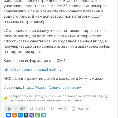
Завершится проект трёхдневным Фестивалем, где
участники представят не менее 30 творческих номеров,
сочетающих в себе элементы синхронного плавания и
водного танца. В каждой возрастной категории будут
названы по три призёра.
«Ставропольские жемчужины» не только откроют новые
возможности для развития спортивных и творческих
способностей участников, но и сделают важный вклад в
популяризацию синхронного плавания и аквахореографии
на территории края.
Контактная информация для СМИ:
https://vk.com/zhenchuzhinakmv
АНО «Центр развития детей и молодежи Жемчужина»
Источник:
https://vk.com/zhenchuzhinakmv
ставропольский край
,
синхронное плавание
,
аквахореография
,
фестиваль жемчужины
,
президентские гранты
—
29.12.2025
14:33
122
newslive