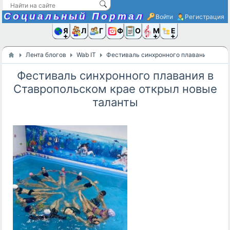
Социальный Портал
Войти
Регистрация
Я и
Люди
Группы
Фото
Объявлени
Музыка,D
Ещё
Лента блогов
Wab IT
Фестиваль синхронного плавания в Ста
Фестиваль синхронного плавания в
Ставропольском крае открыл новые
таланты