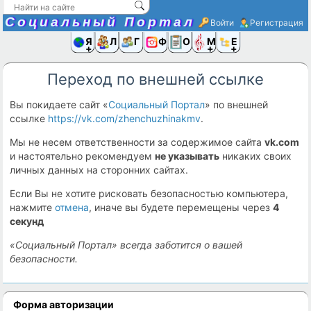
Социальный Портал
Войти
Регистрация
Я и
Люди
Группы
Фото
Объявлени
Музыка,D
Ещё
Переход по внешней ссылке
Вы покидаете сайт «
Социальный Портал
» по внешней
ссылке
https://vk.com/zhenchuzhinakmv
.
Мы не несем ответственности за содержимое сайта
vk.com
и настоятельно рекомендуем
не указывать
никаких своих
личных данных на сторонних сайтах.
Если Вы не хотите рисковать безопасностью компьютера,
нажмите
отмена
, иначе вы будете перемещены через
4
секунд
«Социальный Портал» всегда заботится о вашей
безопасности.
Форма авторизации