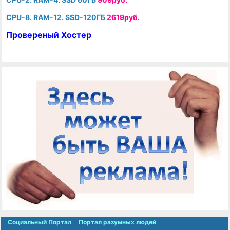
CPU-8. RAM-12. SSD-120ГБ
2619руб.
Провереный Хостер
Социальный Портал
Портал разумных людей