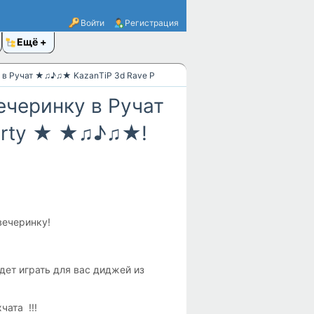
Войти
Регистрация
Ещё
у в Ручат ★♫♪♫★ KazanТiP 3d Rave Party ★ ★♫♪♫★!
ечеринку в Ручат
arty ★ ★♫♪♫★!
вечеринку!
дет играть для вас диджей из
чата !!!