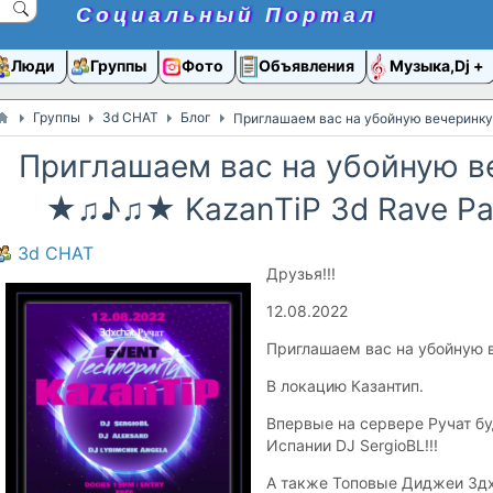
Социальный Портал
Люди
Группы
Фото
Объявления
Музыка,Dj
Группы
3d CHAT
Блог
Приглашаем вас на убойную вечеринк
Приглашаем вас на убойную в
★♫♪♫★ KazanТiP 3d Rave P
3d CHAT
Друзья!!!
12.08.2022
Приглашаем вас на убойную 
В локацию Казантип.
Впервые на сервере Ручат бу
Испании DJ SergioBL!!!
А также Топовые Диджеи 3дх