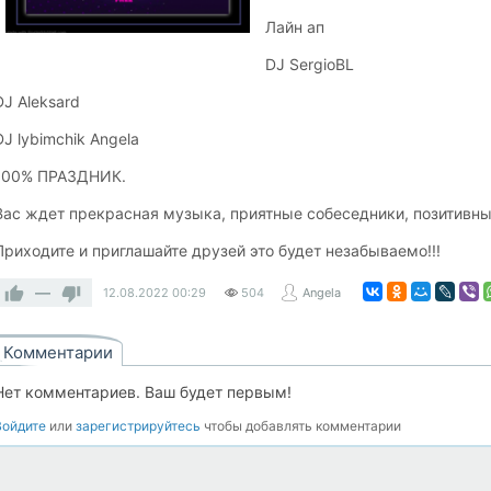
Лайн ап
DJ SergioBL
DJ Aleksard
DJ lybimchik Angela
100% ПРАЗДНИК.
Вас ждет прекрасная музыка, приятные собеседники, позитивные
Приходите и приглашайте друзей это будет незабываемо!!!
—
12.08.2022
00:29
504
Angela
Комментарии
Нет комментариев. Ваш будет первым!
Войдите
или
зарегистрируйтесь
чтобы добавлять комментарии