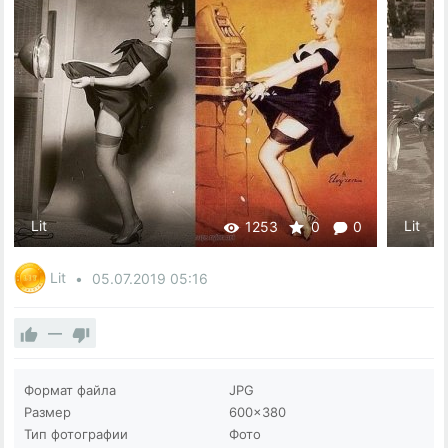
Lit
Lit
1253
0
0
Lit
05.07.2019
05:16
—
Формат файла
JPG
Размер
600×380
Тип фотографии
Фото