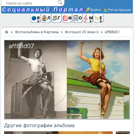
Социальный Портал
Войти
Регистрация
Я и
Люди
Группы
Фото
Объявлени
Музыка,D
Ещё
Фотоальбомы и Картины
Фотошоп 20 века ))
aff88d07
aff88d07
Другие фотографии альбома