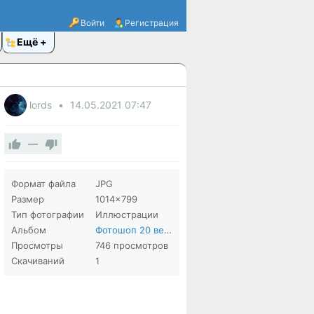
Войти
Регистрация
Ещё
lords
14.05.2021
07:47
—
Формат файла
JPG
Размер
1014×799
Тип фотографии
Иллюстрации
Альбом
Фотошоп 20 века ))
Просмотры
746 просмотров
Скачиваний
1