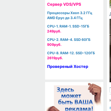
Cервер VDS/VPS
Процессоры Xeon 3.2 ГГц
AMD Epyc до 3.4 ГГц
CPU-1. RAM-1. SSD-15ГБ
249руб.
CPU-2. RAM-4. SSD 60ГБ
909руб.
CPU-8. RAM-12. SSD-120ГБ
2619руб.
Провереный Хостер
Lit
1236
0
0