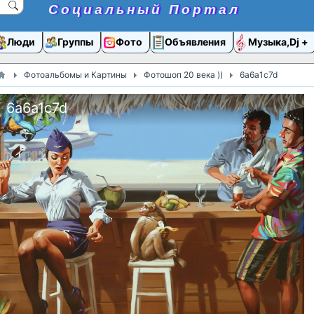
Социальный Портал
Люди
Группы
Фото
Объявления
Музыка,Dj
Фотоальбомы и Картины
Фотошоп 20 века ))
6a6a1c7d
6a6a1c7d