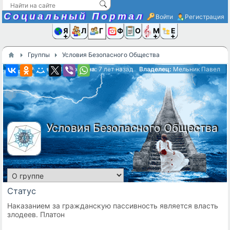
Социальный Портал
Войти
Регистрация
Я и
Люди
Группы
Фото
Объявлени
Музыка,D
Ещё
Группы
Условия Безопасного Общества
Рейтинг:
3
Создана:
7 лет назад
Владелец:
Мельник Павел
Условия Безопасного Общества
Статус
Наказанием за гражданскую пассивность является власть
злодеев. Платон