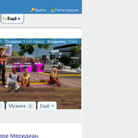
Войти
Регистрация
Ещё
5
Создана:
5 лет назад
Владелец:
Triniti
Музыка
Ещё
3
ере Меридиан.