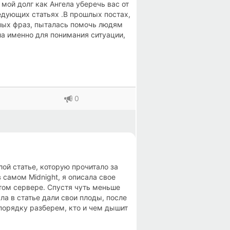
 мой долг как Ангела уберечь вас от
ледующих статьях .В прошлых постах,
ных фраз, пыталась помочь людям
ла именно для понимания ситуации,
а помощь психолога, а некоторым и
к надо было прочитать, чтоб не
й, как минимум странная))) ближе
,вижу фигу”.Так вот, прочитав
м дизлайки, а некоторые начали
 не знакомы, то есть люди, просто
0
, что им так сказали их друзья,
, а не играть в 3dchat, это я вам
еваний))). Так вот, почему никому в
ослые люди, вроде должны иметь
ные на голову, либо пропитые
лой статье, которую прочитало за
самом Midnight, я описала свое
этом сервере. Спустя чуть меньше
ла в статье дали свои плоды, после
 порядку разберем, кто и чем дышит
разбирайтесь.Так как, я лучший
ящих ценителей музыкального