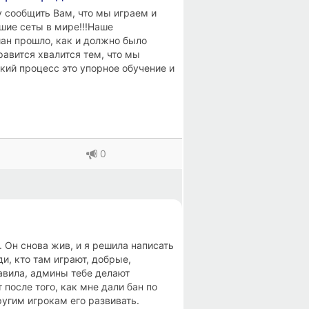
у сообщить Вам, что мы играем и
шие сеты в мире!!!Наше
ан прошло, как и должно было
авится хвалится тем, что мы
кий процесс это упорное обучение и
пати.Мне нравится, что мы
чистым, а не с пропитым и
ва Богу за силы и возможность
ми, своими эмоциями и впечатлением
 Меридиан. Прекрасную
аньше заявленного времени, в 15:00
0
ться атмосферой этого
ний день, больше нигде в мире не
dchate Рджей Наркотик,
юбимчик собрал специально для
ет этот надо именно, слушать, я вот
очередность, сведение которое
. Он снова жив, и я решила написать
и, кто там играют, добрые,
авила, админы тебе делают
 после того, как мне дали бан по
ругим игрокам его развивать.