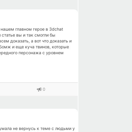
 нашем главном герое в 3dchat
статье вы и так смогли бы
ем доказать, а вот что доказать и
 Бомж и еще куча твинов, которые
чередного персонажа с уровнем
 при помощи которых может с вашим
е с ним дружат и играют люди с
а и заходит снова. Причем заходил
 проста, втирается в доверие
ведывает больше информации, а
инает вас тролить, рассказывая о
0
ные позы, делать скрины и выдавать
 игроков и те либо уходят из игры,
о играть с таким, не только
знаете меня, какой я человек и
Егор со мной общался и в том числе
думала не вернусь к теме с людьми у