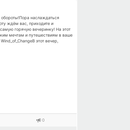
энергии, так как процесс
, а не как у остальных, скачали
т обороты!Пора наслаждаться
оту ждём вас, приходите и
 самую горячую вечеринку! На этот
ким мечтам и путешествиям в ваше
 Wind_of_ChangeВ этот вечер,
орый, сыграет для Вас свой первый
ьные выступления наших
свои лучшие сеты!Будем рады вас
й Weekend вместе.Будет мощно! Не
0