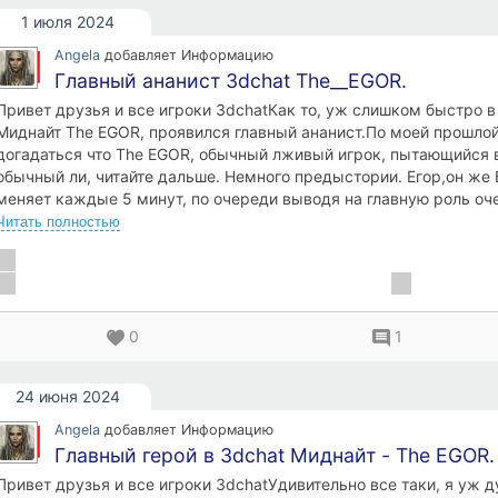
1 июля 2024
Angela
добавляет Информацию
Главный ананист 3dchat The__EGOR.
Привет друзья и все игроки 3dchatКак то, уж слишком быстро в
Миднайт The EGOR, проявился главный ананист.По моей прошлой 
догадаться что The EGOR, обычный лживый игрок, пытающийся вс
обычный ли, читайте дальше. Немного предыстории. Егор,он же
меняет каждые 5 минут, по очереди выводя на главную роль о
интеллекта насекомого. Он в 3dchat играет давно, имеет читы
Читать полностью
аватаром делать все что ему вздумается. Думаю по этой причин
айкю ниже 50. В 3dchat его банят, но он меняет Айди компьютер
даже под моим Айди и сам мне это показал. Тактика игры очень
принимая вашу позицию, поддакивая, отлизывая отсасывая, вы
потом начинает продвигать свою игру. Если вы не согласны, нач
0
1
вас всякий бред, использовать читы и ставить ваш аватар в раз
это как великие достижения его победы. Возможно так он пугает
24 июня 2024
либо начинают играть в его команде опущенных долбоебов. Прост
долбоебом, а еще и пидарасом, может лишь такой же как он.Вы 
Angela
добавляет Информацию
естественно когда меня просят помочь я помогаю. Так вот, этот 
Главный герой в 3dchat Миднайт - The EGOR.
было много разговора о диджеинге. Я, как играющ...
Привет друзья и все игроки 3dchatУдивительно все таки, я уж 