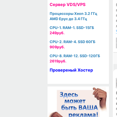
Cервер VDS/VPS
Процессоры Xeon 3.2 ГГц
AMD Epyc до 3.4 ГГц
CPU-1. RAM-1. SSD-15ГБ
249руб.
CPU-2. RAM-4. SSD 60ГБ
909руб.
CPU-8. RAM-12. SSD-120ГБ
2619руб.
Провереный Хостер