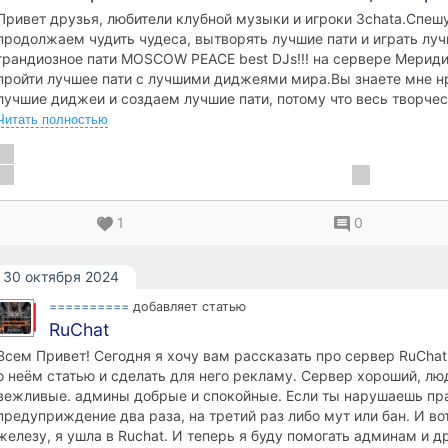
Привет друзья, любители клубной музыки и игроки 3chata.Спеш
продолжаем чудить чудеса, вытворять лучшие пати и играть луч
грандиозное пати MOSCOW PEACE best DJs!!! на сервере Мериди
пройти лучшее пати с лучшими диджеями мира.Вы знаете мне нр
лучшие диджеи и создаем лучшие пати, потому что весь творчес
многодневный труд над тем, что вы видите и слышите на наших 
Читать полностью
единственные, кто делает это на высоком уровне, для людей с 
обдолбанным сознанием. Для нас это счастье и конечно же, Сла
выдавать миру такие шедевры. А сейчас, хочу поделиться с ва
о проведенной вечеринке MOSCOW PEACE best DJs, на сервере
эксклюзивную локацию Москва, мы открыли, не как обычно, а р
1
0
,чтобы люди живущие на востоке смогли прийти к нам и наслади
замечательного места и игрой диджеев которую они на сегодняш
30 октября 2024
смогут услышать.Начал наше мероприятие всеми известный в 3
подготовивший прекрасный плейлист.Далее был сет, который Л
==========
добавляет статью
этого мероприятия и музой которого являлась Стелла (Pᴏʟɪᴢᴇɪ) ,с
RuChat
его прослушала несколько раз для того чтобы услышать слова, 
Всем Привет! Сегодня я хочу вам рассказать про сервер RuChat
настолько крут...
о неём статью и сделать для него рекламу. Сервер хороший, люд
вежливые. админы добрые и спокойные. Если ты нарушаешь пр
предуприждение два раза, на третий раз либо мут или бан. И вот
железу, я ушла в Ruchat. И теперь я буду помогать админам и д