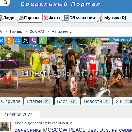
Социальный Портал
Люди
Группы
Фото
Объявления
Музыка,Dj
Группы
3d CHAT
Активность
Рейтинг:
3
3d CHAT
/ Активность
О группе
Статьи
Блог
Новости
Я и
21
40
4
149
2 ноября 2024
Angela
добавляет Информацию
Вечеринка MOSCOW PEACE best DJs, на серв