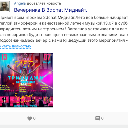
работаю над сетом, а это занимает достаточно много времени и 
Angela
добавляет новость
творческий. Работаю над локой, а это также процесс творческий
Вечеринка В 3dchat Миднайт.
выгрузили и вот оно пати. Договариваешься с Рджеями, Д...
Привет всем игрокам 3dchat Миднайт.Лето все больше набирае
теплой атмосферой и качественной летней музыкой.13.07 в субб
зарядитесь летним настроением ! Barracuda устраивает для вас
раз вечеринка будет посвящена невысказанным желаниям, жар
подсознание.Весь вечер с нами Rj ,ведущий этого мероприятия -
впервые будет играть свой первый сет, начинающий диджей,кот
Читать полностью
прекрасный сет!А так же в программе конкурсы ,призы ,вокал
замечательных вокалистов, ну и конечно , DJ сыграют для вас 
видеть в нашей дружеской обстановке, готовых встретить новы
пропустите!До встречи на танцполе!
0
0