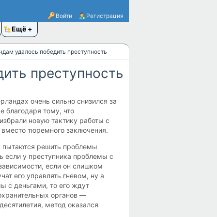
Войти
Регистрация
Ещё
андам удалось победить преступность
дить преступность
рландах очень сильно снизился за
е благодаря тому, что
избрали новую тактику работы с
 вместо тюремного заключения.
ы пытаются решить проблемы
ть если у преступника проблемы с
 зависимости, если он слишком
чат его управлять гневом, ну а
ы с деньгами, то его ждут
оохранительных органов —
десятилетия, метод оказался