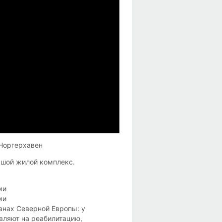
Норгерхавен
льшой жилой комплекс.
ми
ми
анах Северной Европы: у
вляют на реабилитацию,