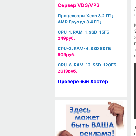
Cервер VDS/VPS
Процессоры Xeon 3.2 ГГц
AMD Epyc до 3.4 ГГц
CPU-1. RAM-1. SSD-15ГБ
249руб.
CPU-2. RAM-4. SSD 60ГБ
909руб.
CPU-8. RAM-12. SSD-120ГБ
2619руб.
Провереный Хостер