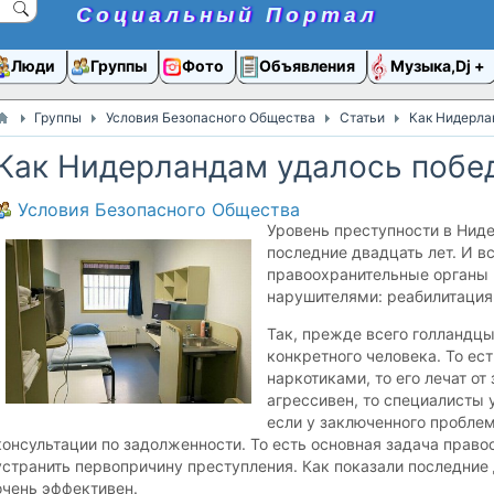
Социальный Портал
Люди
Группы
Фото
Объявления
Музыка,Dj
Группы
Условия Безопасного Общества
Статьи
​Как Нидерл
​Как Нидерландам удалось побе
Условия Безопасного Общества
Уровень преступности в Ниде
последние двадцать лет. И вс
правоохранительные органы 
нарушителями: реабилитация
Так, прежде всего голландц
конкретного человека. То ес
наркотиками, то его лечат от
агрессивен, то специалисты у
если у заключенного проблем
консультации по задолженности. То есть основная задача прав
устранить первопричину преступления. Как показали последние 
очень эффективен.