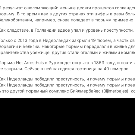
И результат ошеломляющий: меньше десяти процентов голланд
тюрьму. В то время как в других странах эти цифры в разы боль
Великобритании, например, снова попадает в тюрьму примерно
Как следствие, в Голландии вдвое упал и уровень преступности.
Только с 2013 года в Нидерландах закрыли 19 тюрем, а часть с
Норвегии и Бельгии. Некоторые тюрьмы переделали в жилье для
правительства убежище, другие стали отелями и жилыми компл
Тюрьма Het Arresthuis в Рурмонде: открыта в 1863 году, и почти 
ее закрыли. Сейчас в ней находится гостиница на 40 номеров.
Как Нидерланды победили преступность, и почему тюрьмы прев
Как Нидерланды победили преступность, и почему тюрьмы прев
А это другой тюремный комплекс Бийлмербайес (Bijlmerbajes), 