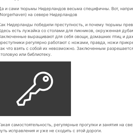
Да и сами тюрьмы Нидерландов весьма специфичны. Вот, напр
(Norgerhaven) на севере Нидерландов
Как Нидерланды победили преступность, и почему тюрьмы прев
Здесь есть лужайка со столами для пикников, окруженная дубам
Заключенные выращивают для себя овощи, домашних птиц и даж
преступники регулярно работают с ножами, правда, ножи прикр
так что взять с собой их невозможно. Заключенным разрешаетс
столовую или библиотеку.
Такая самостоятельность, регулярные прогулки и занятия на св
путь исправления и уже не сходить с этой дороги.