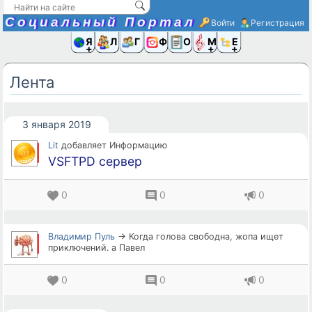
Социальный Портал
Войти
Регистрация
Я и
Люди
Группы
Фото
Объявлени
Музыка,D
Ещё
Лента
3 января 2019
Lit
добавляет Информацию
VSFTPD сервер
0
0
0
Владимир Пуль
→ Когда голова свободна, жопа ищет
приключений. а Павел
0
0
0