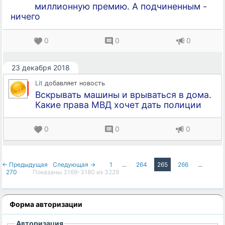
миллионную премию. А подчиненным -
ничего
0
0
0
23 декабря 2018
Lit
добавляет новость
Вскрывать машины и врываться в дома.
Какие права МВД хочет дать полиции
0
0
0
← Предыдущая
Следующая →
1
...
264
265
266
...
270
Показаны 3169-3180 из 3229
Форма авторизации
Авторизация