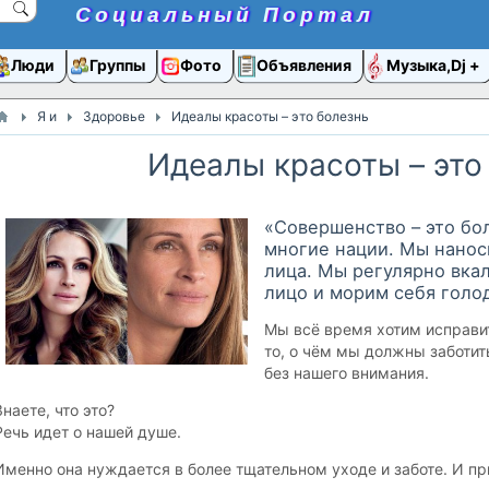
Социальный Портал
Люди
Группы
Фото
Объявления
Музыка,Dj
Я и
Здоровье
Идеалы красоты – это болезнь
Идеалы красоты – это
«Совершенство – это бол
многие нации. Мы нанос
лица. Мы регулярно вка
лицо и морим себя голо
Мы всё время хотим исправит
то, о чём мы должны заботи
без нашего внимания.
Знаете, что это?
Речь идет о нашей душе.
Именно она нуждается в более тщательном уходе и заботе. И пр