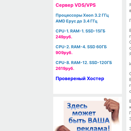
Cервер VDS/VPS
Процессоры Xeon 3.2 ГГц
AMD Epyc до 3.4 ГГц
CPU-1. RAM-1. SSD-15ГБ
249руб.
CPU-2. RAM-4. SSD 60ГБ
909руб.
CPU-8. RAM-12. SSD-120ГБ
2619руб.
Провереный Хостер