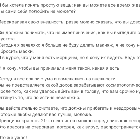
Я бы хотела понять простую вещь: как вы можете все время ждат
вы сами себя полюбить не можете?
Перекраивая свою внешность, разве можно сказать, что вы доволь
Вы должны понимать, что не имеет значения, как вы выглядите с
пустота.
Сегодня я заявляю: я больше не буду делать макияж, я не хочу 
сбросить маски.
Я в курсе, что у меня есть морщины, но я хочу их видеть. Ведь 
И я хочу, чтобы вы принимали меня такой, какая я есть.
Сегодня все сошли с ума и помешались на внешности.
Вы не представляете какой доход зарабатывают косметологиче
после того, как им удалось вбить вам в голову, что вам срочно
оттянуть то, что по истине неизбежно.
Вы действительно считаете, что должны прибегать к нездоров
которые якобы делают вас лучше, моложе.
Принципы красоты 21-го века четко можно определить как нен
Это красота на стероидах, которая, как вирус, распространяетс
Это же ужас!