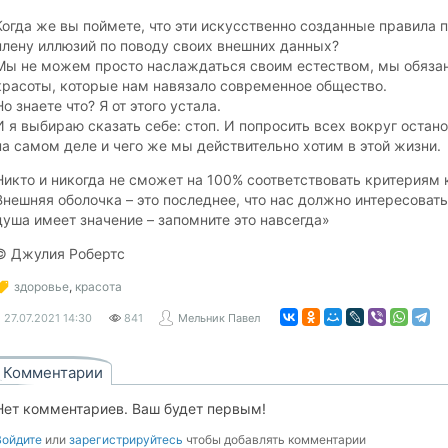
Когда же вы поймете, что эти искусственно созданные правила 
плену иллюзий по поводу своих внешних данных?
Мы не можем просто наслаждаться своим естеством, мы обяза
красоты, которые нам навязало современное общество.
Но знаете что? Я от этого устала.
И я выбираю сказать себе: стоп. И попросить всех вокруг остано
на самом деле и чего же мы действительно хотим в этой жизни.
Никто и никогда не сможет на 100% соответствовать критериям 
Внешняя оболочка – это последнее, что нас должно интересовать
душа имеет значение – запомните это навсегда»
© Джулия Робертс
здоровье
,
красота
27.07.2021
14:30
841
Мельник Павел
Комментарии
Нет комментариев. Ваш будет первым!
Войдите
или
зарегистрируйтесь
чтобы добавлять комментарии