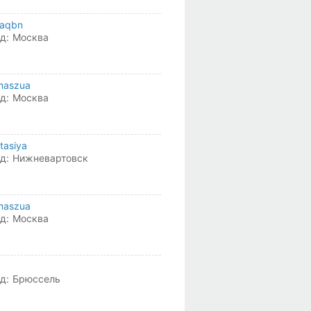
raqbn
д:
Москва
maszua
д:
Москва
tasiya
д:
Нижневартовск
maszua
д:
Москва
д:
Брюссель