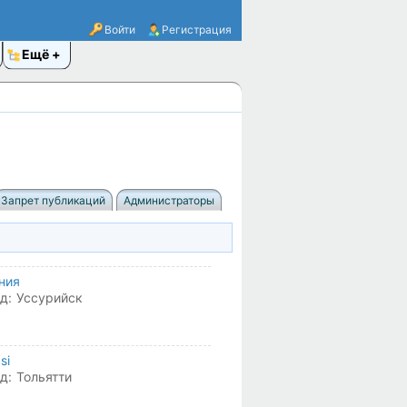
Войти
Регистрация
Ещё
Запрет публикаций
Администраторы
ния
д:
Уссурийск
si
д:
Тольятти