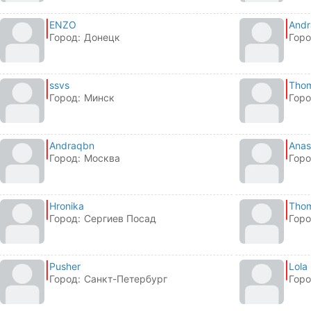
ENZO
And
Город:
Донецк
Горо
ssvs
Tho
Город:
Минск
Горо
Andraqbn
Anas
Город:
Москва
Горо
Hronika
Tho
Город:
Сергиев Посад
Горо
Pusher
Lola
Город:
Санкт-Петербург
Горо