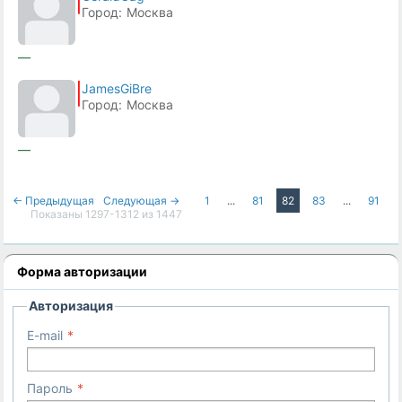
Город:
Москва
—
JamesGiBre
Город:
Москва
—
← Предыдущая
Следующая →
1
...
81
82
83
...
91
Показаны 1297-1312 из 1447
Форма авторизации
Авторизация
E-mail
Пароль