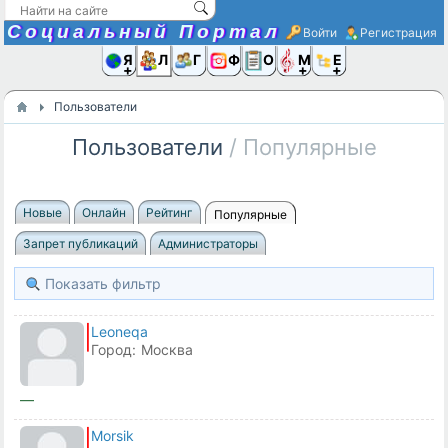
Социальный Портал
Войти
Регистрация
Я и
Люди
Группы
Фото
Объявлени
Музыка,D
Ещё
Пользователи
Пользователи
/ Популярные
Новые
Онлайн
Рейтинг
Популярные
Запрет публикаций
Администраторы
Показать фильтр
Leoneqa
Город:
Москва
—
Morsik