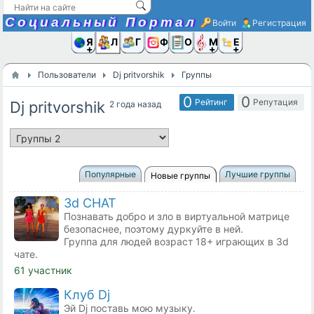
Социальный Портал
Войти
Регистрация
Я и
Люди
Группы
Фото
Объявлени
Музыка,D
Ещё
Пользователи
Dj pritvorshik
Группы
0
0
Рейтинг
Репутация
Dj pritvorshik
2 года назад
Популярные
Лучшие группы
Новые группы
3d CHAT
Познавать добро и зло в виртуальной матрице
безопаснее, поэтому дуркуйте в ней.
Группа для людей возраст 18+ играющих в 3d
чате.
61 участник
Клуб Dj
Эй Dj поставь мою музыку.