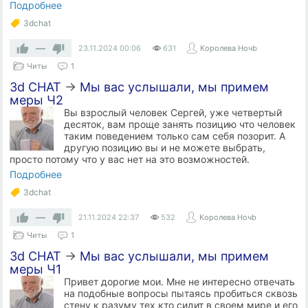
Подробнее
3dchat
—
23.11.2024
00:06
631
Королева Ночb
Читы
1
3d CHAT
→
Мы вас услышали, мы примем
меры Ч2
Вы взрослый человек Сергей, уже четвертый
десяток, вам проще занять позицию что человек
таким поведением только сам себя позорит. А
другую позицию вы и не можете выбрать,
просто потому что у вас нет на это возможностей.
Подробнее
3dchat
—
21.11.2024
22:37
532
Королева Ночb
Читы
1
3d CHAT
→
Мы вас услышали, мы примем
меры Ч1
Привет дорогие мои. Мне не интересно отвечать
на подобные вопросы пытаясь пробиться сквозь
стену к разуму тех кто сидит в своем мире и его