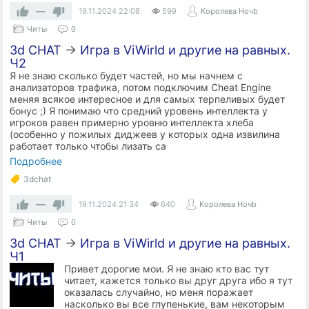
—
19.11.2024
22:08
599
Королева Ночb
Читы
0
3d CHAT
→
Игра в ViWirld и другие на равных.
Ч2
Я не знаю сколько будет частей, но мы начнем с
анализаторов трафика, потом подключим Cheat Engine
меняя всякое интересное и для самых терпеливых будет
бонус ;) Я понимаю что средний уровень интеллекта у
игроков равен примерно уровню интеллекта хлеба
(особенно у пожилых диджеев у которых одна извилина
работает только чтобы лизать са
Подробнее
3dchat
—
19.11.2024
21:34
640
Королева Ночb
Читы
0
3d CHAT
→
Игра в ViWirld и другие на равных.
Ч1
Привет дорогие мои. Я не знаю кто вас тут
читает, кажется только вы друг друга ибо я тут
оказалась случайно, но меня поражает
насколько вы все глупенькие, вам некоторым