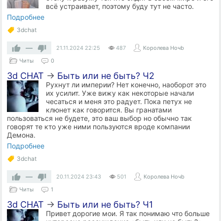
всё устраивает, поэтому буду тут не часто.
Подробнее
3dchat
—
21.11.2024
22:25
487
Королева Ночb
Читы
0
3d CHAT
→
Быть или не быть? Ч2
Рухнут ли империи? Нет конечно, наоборот это
их усилит. Уже вижу как некоторые начали
чесаться и меня это радует. Пока петух не
клюнет как говорится. Вы гранатами
пользоваться не будете, это ваш выбор но обычно так
говорят те кто уже ними пользуются вроде компании
Демона.
Подробнее
3dchat
—
20.11.2024
23:43
501
Королева Ночb
Читы
1
3d CHAT
→
Быть или не быть? Ч1
Привет дорогие мои. Я так понимаю что больше