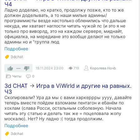
Ч4
Ладно доделаю, но кратко, продолжу позже, кто то же
должен доделывать, а то наши милые админы/
программисты везде настолько обленились что дальше
некуда, им хватает наглости читать чужой лс (и это я не
только про виворлд, это на каждом сервере, миднайт,
официалка, на мередиане это вообще делают не только
админы но и "группа люд
Подробнее
3dchat
—
19.11.2024
23:00
719
Королева Ночb
Читы
0
3d CHAT
→
Игра в ViWirld и другие на равных.
Ч3
Скопировали? Ура да мы с вами харкеррры уууу, давайте
теперь вместе пойдем взломаем пентагон и ебанём по
хохлам (слава Росси, остальным соболезную. Начала
читать эту статью и делать так же = поцеловала жопу
москалю). Нет? Ну ладно :( тогда продолжим.
Подробнее
3dchat