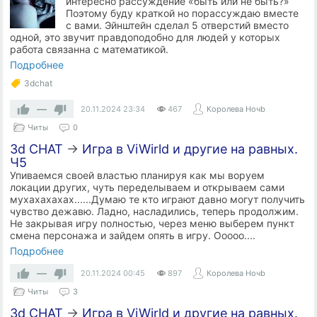
интересно рассуждение «быть или не быть?»
Поэтому буду краткой но порассуждаю вместе
с вами. Эйнштейн сделал 5 отверстий вместо
одной, это звучит правдоподобно для людей у которых
работа связанна с математикой.
Подробнее
3dchat
—
20.11.2024
23:34
467
Королева Ночb
Читы
0
3d CHAT
→
Игра в ViWirld и другие на равных.
Ч5
Упиваемся своей властью планируя как мы воруем
локации других, чуть переделываем и открываем сами
мухахахахах......Думаю те кто играют давно могут получить
чувство дежавю. Ладно, насладились, теперь продолжим.
Не закрывая игру полностью, через меню выберем пункт
смена персонажа и зайдем опять в игру. Ооооо....
Подробнее
—
20.11.2024
00:45
897
Королева Ночb
Читы
3
3d CHAT
→
Игра в ViWirld и другие на равных.