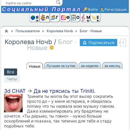
Социальный Портал
Войти
Регистрация
Я и
Люди
Группы
Фото
Объявлени
Музыка,D
Ещё
Пользователи
Королева Ночb
Блог · Новые
Королева Ночb
/
Блог ·
Подписаться
1
Новые
RSS
Лучшие за сутки
за неделю
за месяц
Новые
Все
Читы
3d CHAT
→
Да не трясись ты Triniti.
Тринити ты могла бы этот высер сократить
просто до – у меня истерика, я обиделась
потому что ты назвала мою музыку говном.
Даже комментировать эту бредятину не
хочется. «Ты дерьмо, ты говно» - нужно больше
оскорблений и пхахаха, так типично для тебя и стаду
подобных тебе.