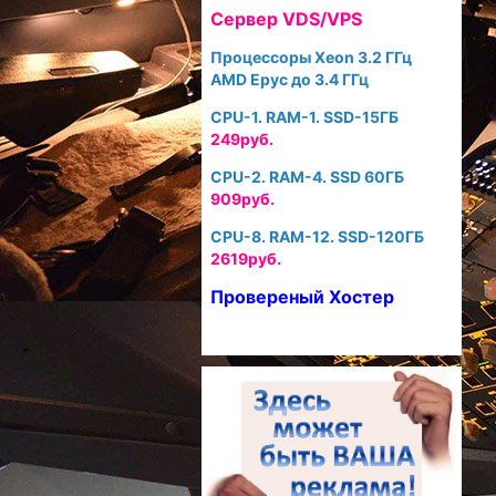
Cервер VDS/VPS
Процессоры Xeon 3.2 ГГц
AMD Epyc до 3.4 ГГц
CPU-1. RAM-1. SSD-15ГБ
249руб.
CPU-2. RAM-4. SSD 60ГБ
909руб.
CPU-8. RAM-12. SSD-120ГБ
2619руб.
Провереный Хостер