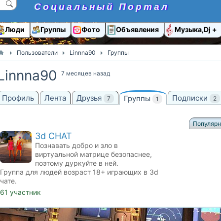
Социальный Портал
Люди
Группы
Фото
Объявления
Музыка,Dj
Пользователи
Linnna90
Группы
Linnna90
7 месяцев назад
Профиль
Лента
Друзья
Подписки
Группы
7
2
1
Популяр
3d CHAT
Познавать добро и зло в
виртуальной матрице безопаснее,
поэтому дуркуйте в ней.
Группа для людей возраст 18+ играющих в 3d
чате.
61 участник