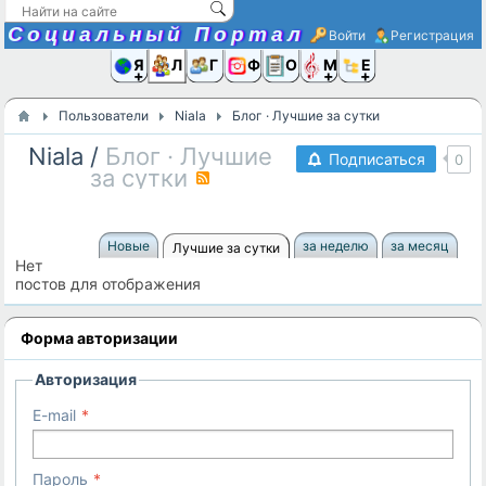
Социальный Портал
Войти
Регистрация
Я и
Люди
Группы
Фото
Объявлени
Музыка,D
Ещё
Пользователи
Niala
Блог · Лучшие за сутки
Niala
/
Блог · Лучшие
Подписаться
0
за сутки
RSS
Новые
за неделю
за месяц
Лучшие за сутки
Нет
постов для отображения
Форма авторизации
Авторизация
E-mail
Пароль