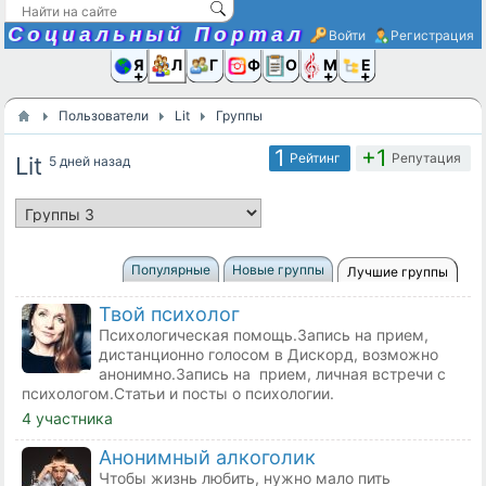
Социальный Портал
Войти
Регистрация
Я и
Люди
Группы
Фото
Объявлени
Музыка,D
Ещё
Пользователи
Lit
Группы
1
+1
Рейтинг
Репутация
Lit
5 дней назад
Популярные
Новые группы
Лучшие группы
Твой психолог
Психологическая помощь.Запись на прием,
дистанционно голосом в Дискорд, возможно
анонимно.Запись на прием, личная встречи с
психологом.Статьи и посты о психологии.
4 участника
Анонимный алкоголик
Чтобы жизнь любить, нужно мало пить