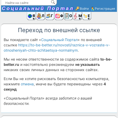
Социальный Портал
Войти
Регистрация
Я и
Люди
Группы
Фото
Объявлени
Музыка,D
Ещё
Переход по внешней ссылке
Вы покидаете сайт «
Социальный Портал
» по внешней
ссылке
https://to-be-better.ru/novosti/raznica-v-vozraste-v-
otnosheniyah-chto-schitaetsya-normalnym
.
Мы не несем ответственности за содержимое сайта
to-be-
better.ru
и настоятельно рекомендуем
не указывать
никаких своих личных данных на сторонних сайтах.
Если Вы не хотите рисковать безопасностью компьютера,
нажмите
отмена
, иначе вы будете перемещены через
4
секунд
«Социальный Портал» всегда заботится о вашей
безопасности.